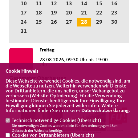
10
11
12
13
14
15
16
17
18
19
20
21
22
23
24
25
26
27
28
29
30
31
Freitag
28.08.2026, 09:30 Uhr bis 19:00
Uhr
Cookie Hinweis
Gasometer Oberhausen
Diese Webseite verwendet Cookies, die notwendig sind, um
die Webseite zu nutzen. Weiterhin verwenden wir Dienste
von Drittanbietern, die uns helfen, unser Webangebot zu
verbessern (Website-Optmierung). Für die Verwendung
bestimmter Dienste, benötigen wir Ihre Einwilligung. Ihre
Einwilligung können Sie jederzeit widerrufen. Weitere
Informationen finden Sie in unserer
Datenschutzerklärung
.
Technisch notwendige Cookies (
Übersicht
)
Die notwendigen Cookies werden allein für den ordnungsgemäßen
Gebrauch der Webseite benötigt.
Cookies von Drittanbietern (
Übersicht
)