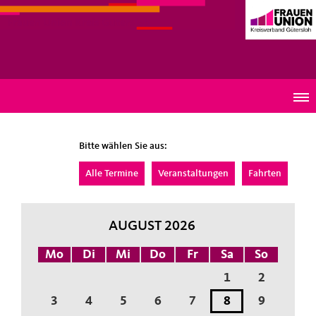
Frauen Union Kreis Gütersloh
Termine
Bitte wählen Sie aus:
Alle Termine
Veranstaltungen
Fahrten
AUGUST 2026
Mo
Di
Mi
Do
Fr
Sa
So
1
2
3
4
5
6
7
8
9