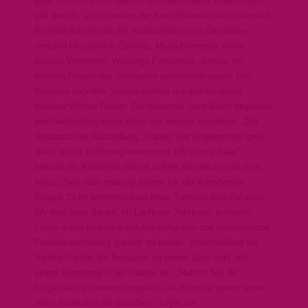
ganz herzlich in der Galerie. Ein besonderes Willkommen
galt der stv. Vorsitzenden der Kreis-Frauen-Union Gütersloh,
Bernhild Köster und der Vorsitzenden vom Gemeinde-
Verband Herzebrock-Clarholz, Maria Brameyer sowie
dessen Vertreterin, Walburga Falkenreck, welche mit
etlichen Frauen des Verbandes gekommen waren. Des
Weiteren begrüßte Sandra Garfias den befreundeten
Musiker Werner Fiedler. Der bekannte Jazz-Solist begleitete
den Nachmittag musikalisch mit seinem Saxophon. „Die
Resonanz der Ausstellung „Transit“ war ungebrochen groß,
allein an der Eröffnung waren rund 100 Gäste dabei“,
betonte die Künstlerin erfreut in ihrer Ansprache und füge
hinzu: „Seit über zwanzig Jahren hat der Kunstverein
Gruppe 13 im altehrwürdigen Haus Samson sein Zuhause.
Wir sind stolz darauf, im Laufe der Jahre das kulturelle
Leben in der Region durch Ausstellungen und künstlerische
Projekte nachhaltig geprägt zu haben.“ Anschließend lud
Sandra Garfias die Besucher zu einem Glas Sekt und
einem Rundgang in der Galerie ein. „Nutzen Sie die
Möglichkeit zu einem Gespräch, die Künstler geben gerne
einen Einblick in ihr Schaffen“, sagte sie.