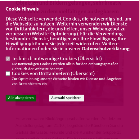
Objekten und Bildern gelungen, sehr kreativ
Cookie Hinweis
ihre Ideen zu dem vielfältigen auslegbarem
Diese Webseite verwendet Cookies, die notwendig sind, um
Ausstellungstitel „Transit“ umzusetzen.
die Webseite zu nutzen. Weiterhin verwenden wir Dienste
von Drittanbietern, die uns helfen, unser Webangebot zu
verbessern (Website-Optmierung). Für die Verwendung
bestimmter Dienste, benötigen wir Ihre Einwilligung. Ihre
Einwilligung können Sie jederzeit widerrufen. Weitere
Informationen finden Sie in unserer
Datenschutzerklärung
.
Technisch notwendige Cookies (
Übersicht
)
Die notwendigen Cookies werden allein für den ordnungsgemäßen
Gebrauch der Webseite benötigt.
Cookies von Drittanbietern (
Übersicht
)
Zur Optimierung unserer Webseite binden wir Dienste und Angebote
von Drittanbietern ein.
Alle akzeptieren
Auswahl speichern
Es waren wahre Blickfänge geschaffen worden. Am letzten
Ausstellungstag, am 21.10., begrüßte die Künstlerin Sandra
Garfias die Gäste, Freunde und die Künstler der Gruppe 13