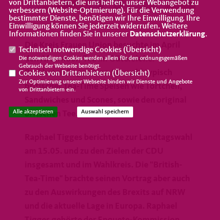
von Drittanbietern, die uns helfen, unser Webangebot zu
verbessern (Website-Optmierung). Für die Verwendung
bestimmter Dienste, benötigen wir Ihre Einwilligung. Ihre
Einwilligung können Sie jederzeit widerrufen. Weitere
Informationen finden Sie in unserer
Datenschutzerklärung
.
Die Kreis Frauen Union besuchte im April
Technisch notwendige Cookies (
Übersicht
)
den Afternoon-Tea im Gütersloher
Die notwendigen Cookies werden allein für den ordnungsgemäßen
Gebrauch der Webseite benötigt.
Parkhotel. Es gab eine Auswahl typisch
Cookies von Drittanbietern (
Übersicht
)
Zur Optimierung unserer Webseite binden wir Dienste und Angebote
britischer Tea-Time Speisen wie Törtchen,
von Drittanbietern ein.
Sandwiches und Scones, sowie den original
Alle akzeptieren
Auswahl speichern
britschen Tee.
Raphael Tigges berichtete zur Landtagswahl
am 15.05. und zu den Zielen der CDU
insgesamt und im Wahlkreis. Die "British-
Tea-Time" brachte seinen Vortrag aber auch
zu den Auswirkungen des Brexits auf NRW
und die aktuelle Lage in Europa. Raphael
Tigges gehörte der Enquete-Kommission